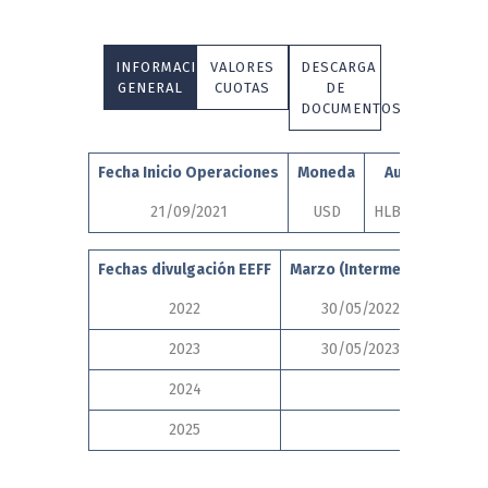
INFORMACIÓN
VALORES
DESCARGA
GENERAL
CUOTAS
DE
DOCUMENTOS
Fecha Inicio Operaciones
Moneda
Auditores
21/09/2021
USD
HLB Surlatina
Fechas divulgación EEFF
Marzo (Intermedio)
Junio
2022
30/05/2022
1
2023
30/05/2023
2024
1
2025