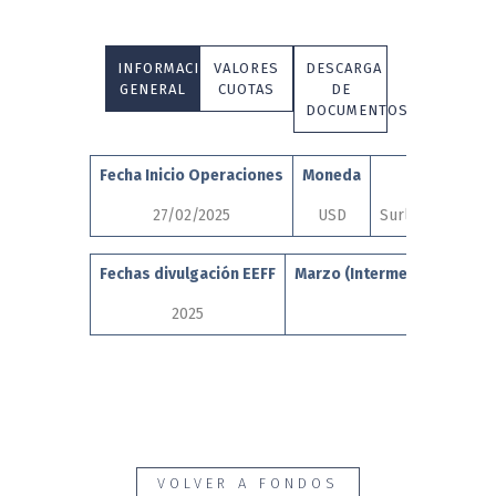
INFORMACIÓN
VALORES
DESCARGA
GENERAL
CUOTAS
DE
DOCUMENTOS
Fecha Inicio Operaciones
Moneda
Auditore
27/02/2025
USD
Surlatina Audito
Fechas divulgación EEFF
Marzo (Intermedio)
Junio
2025
VOLVER A FONDOS