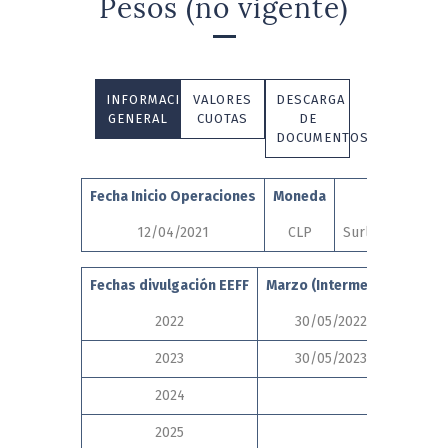
Pesos (no vigente)
INFORMACIÓN
VALORES
DESCARGA
GENERAL
CUOTAS
DE
DOCUMENTOS
Fecha Inicio Operaciones
Moneda
Auditore
12/04/2021
CLP
Surlatina Audito
Fechas divulgación EEFF
Marzo (Intermedio)
Junio
2022
30/05/2022
1
2023
30/05/2023
2024
1
2025