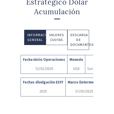
Estratégico Dólar
Acumulación
INFORMACIÓN
VALORES
DESCARGA
GENERAL
CUOTAS
DE
DOCUMENTOS
Fecha Inicio Operaciones
Moneda
Auditore
12/02/2025
USD
Surlatina Audito
Fechas divulgación EEFF
Marzo (Intermedio)
Junio
2025
31/05/2025
1